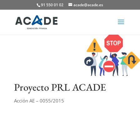
91 550 01 02
acade@acade.es
Proyecto PRL ACADE
Acción AE –
0055/2015