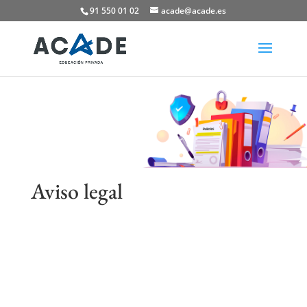
91 550 01 02
acade@acade.es
Aviso legal