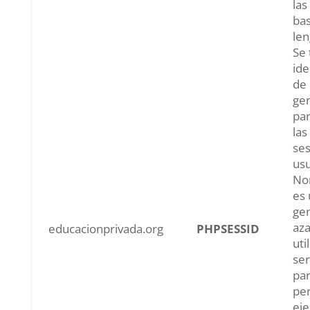
las
bas
len
Se 
ide
de 
ge
pa
las
ses
usu
No
es
gen
aza
educacionprivada.org
PHPSESSID
uti
ser
par
pe
eje